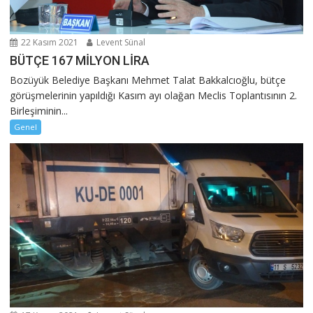
22 Kasım 2021
Levent Sünal
BÜTÇE 167 MİLYON LİRA
Bozüyük Belediye Başkanı Mehmet Talat Bakkalcıoğlu, bütçe
görüşmelerinin yapıldığı Kasım ayı olağan Meclis Toplantısının 2.
Birleşiminin...
Genel