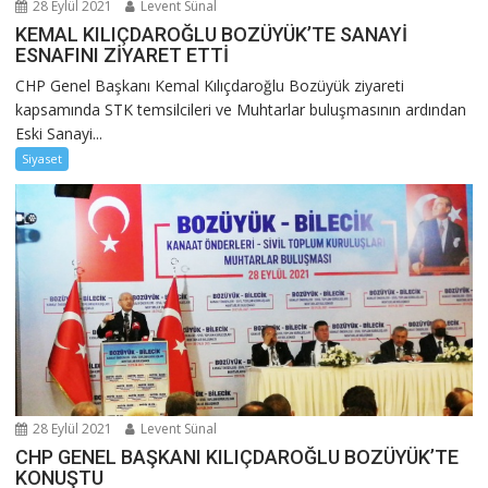
28 Eylül 2021
Levent Sünal
KEMAL KILIÇDAROĞLU BOZÜYÜK’TE SANAYİ
ESNAFINI ZİYARET ETTİ
CHP Genel Başkanı Kemal Kılıçdaroğlu Bozüyük ziyareti
kapsamında STK temsilcileri ve Muhtarlar buluşmasının ardından
Eski Sanayi...
Siyaset
28 Eylül 2021
Levent Sünal
CHP GENEL BAŞKANI KILIÇDAROĞLU BOZÜYÜK’TE
KONUŞTU