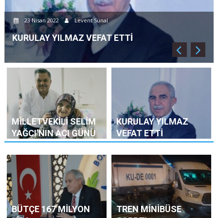
22 Kasım 2021
Levent Sünal
BÜTÇE 167 MİLYON LİRA
MİLLETVEKİLİ SELİM
KURULAY YILMAZ
YAĞCI’NIN ACI GÜNÜ
VEFAT ETTİ
BÜTÇE 167 MİLYON
TREN MİNİBÜSE