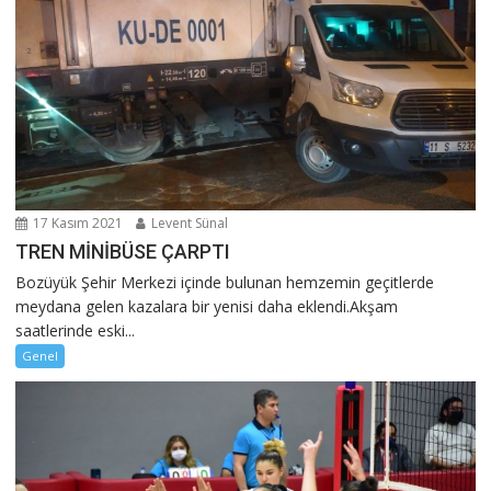
17 Kasım 2021
Levent Sünal
TREN MİNİBÜSE ÇARPTI
Bozüyük Şehir Merkezi içinde bulunan hemzemin geçitlerde
meydana gelen kazalara bir yenisi daha eklendi.Akşam
saatlerinde eski...
Genel