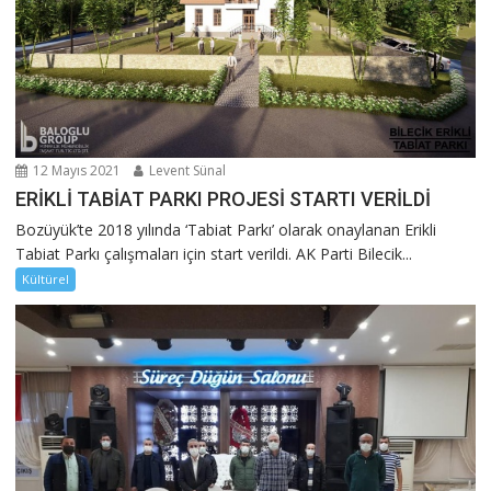
12 Mayıs 2021
Levent Sünal
ERİKLİ TABİAT PARKI PROJESİ STARTI VERİLDİ
Bozüyük’te 2018 yılında ‘Tabiat Parkı’ olarak onaylanan Erikli
Tabiat Parkı çalışmaları için start verildi. AK Parti Bilecik...
Kültürel